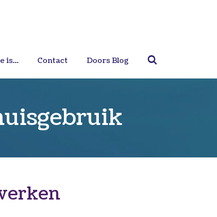
 is...
Contact
Doors Blog
huisgebruik
 werken