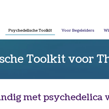
Psychedelische Toolkit
Voor Begeleiders
Wie
sche Toolkit voor T
andig met psychedelica