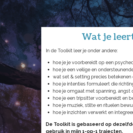
Wat je leer
In de Toolkit leer je onder andere:
hoe je je voorbereidt op een psyched
hoe je een veilige en ondersteunende
wat set & setting precies betekenen 
hoe je intenties formuleert die richti
hoe je omgaat met spanning, angst 
hoe je een tripsitter voorbereidt en b
hoe je muziek, stilte en rituelen bewu
hoe je inzichten verwerkt en integreer
De Toolkit is gebaseerd op dezelfde
gebruik in mijn 1-op-1 trajecten.