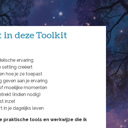
t in deze Toolkit
elische ervaring
 setting creëert
en hoe je ze toepast
ng geven aan je ervaring
of moeilijke momenten
etrekt (indien nodig)
st inzet
t in je dagelijks leven
 praktische tools en werkwijze die ik