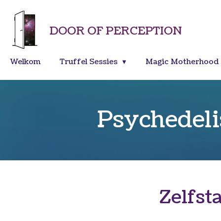
Ga
direct
DOOR OF PERCEPTION
naar
de
hoofdinhoud
Welkom
Truffel Sessies
Magic Motherhood
Psychedeli
Zelfst