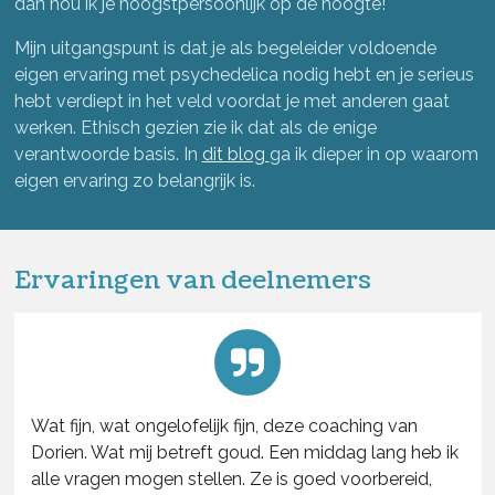
dan hou ik je hoogstpersoonlijk op de hoogte!
Mijn uitgangspunt is dat je als begeleider voldoende
eigen ervaring met psychedelica nodig hebt en je serieus
hebt verdiept in het veld voordat je met anderen gaat
werken. Ethisch gezien zie ik dat als de enige
verantwoorde basis. In
dit blog
ga ik dieper in op waarom
eigen ervaring zo belangrijk is.
Ervaringen van deelnemers
Wat fijn, wat ongelofelijk fijn, deze coaching van
Dorien. Wat mij betreft goud. Een middag lang heb ik
alle vragen mogen stellen. Ze is goed voorbereid,