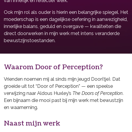
van innerlijk en reflectief werk.
Ook mijn rol als ouder is hierin een belangrijke spiegel. Het
moederschap is een dagelijkse oefening in aanwezigheid,
innerlijke balans, geduld en overgave — kwaliteiten die
direct doorwerken in mijn werk met intens veranderde
bewustzijnstoestanden.
Waarom Door of Perception?
Vrienden noemen mij al sinds mijn jeugd Door(tje). Dat
groeide uit tot “Door of Perception” — een speelse
verwijzing naar Aldous Huxley’s
The Doors of Perception
.
Een bijnaam die mooi past bij mijn werk met bewustzijn
en waarneming.
Naast mijn werk