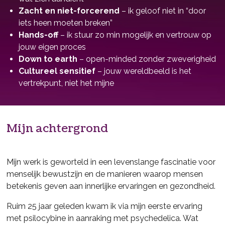
Zacht en niet-forcerend
– ik geloof niet in “door
iets heen moeten breken”
Hands-off
– ik stuur zo min mogelijk en vertrouw op
jouw eigen proces
Down to earth
– open-minded zonder zweverigheid
Cultureel sensitief
– jouw wereldbeeld is het
vertrekpunt, niet het mijne
Mijn achtergrond
Mijn werk is geworteld in een levenslange fascinatie voor
menselijk bewustzijn en de manieren waarop mensen
betekenis geven aan innerlijke ervaringen en gezondheid.
Ruim 25 jaar geleden kwam ik via mijn eerste ervaring
met psilocybine in aanraking met psychedelica. Wat