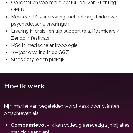
Oprichter en voormalig bestuurder van Stichting
OPEN
Meer dan 10 jaar ervaring met het begeleiden van
psychedelische ervaringen
Ervaring in crisis- en trip support (o.a. Kosmicare /
Zendo / festivals)
MSc in medische antropologie
10+ jaar ervaring in de GGZ
Sinds 2019 eigen praktijk
Hoe ik werk
Mijn manier van begeleiden wordt vaak door cliënten
omschreven als
Compassievol
– ik kan volledig aanwezig zijn bij alles
wat zich aandient